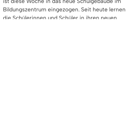
ist diese Woche in das neue Schulgebäude im
Bildungszentrum eingezogen. Seit heute lernen
die Schülerinnen und Schüler in ihren neuen
Klassenzimmern. Das war ein wahrer Kraftakt und
ist dank vieler helfender Hände gelungen.
Ein riesiges Dankeschön an das Team aus dem
Verbandsbauamt, die fleißigen Handwerker und
Umzugshelfer und an die gesamte
Schulgemeinschaft.
Jetzt heißt es: Ankommen und die neuen Räume
mit Leben füllen. Wir freuen uns auf das nächste
Kapitel in unserer neuen Schule!
Die offizielle Eröffnungsfeier begeht der