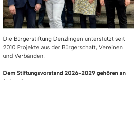
Die Bürgerstiftung Denzlingen unterstützt seit
2010 Projekte aus der Bürgerschaft, Vereinen
und Verbänden.
Dem Stiftungsvorstand 2026-2029 gehören an
(v.l.n.r.):
Jörg Heilmann (Geschäftsführer,
Stiftungsverwaltung der Sparkasse Freiburg
Nördlicher Brsg.),
Irmgard Meiners-Schuth, Sigrun Firgau, Dr.
Kathrin Osteneck, Silke Höfflin, Bernd Massem
sowie kraft seines Amtes Bürgermeister Fabian