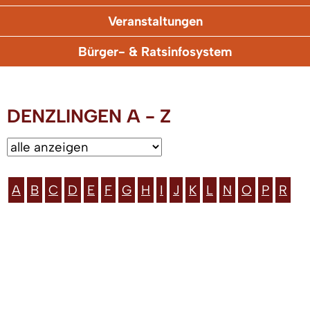
Veranstaltungen
Bürger- & Ratsinfosystem
DENZLINGEN A - Z
A
B
C
D
E
F
G
H
I
J
K
L
N
O
P
R
T
V
W
Z
ZUGANGSERÖFFNUNG FÜR ELEKTRONISCHE
KOMMUNIKATION
|
IMPRESSUM
|