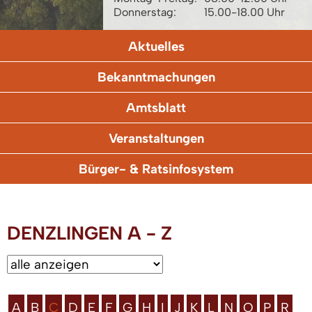
Donnerstag:
15.00-18.00 Uhr
Aktuelles
Bekanntmachungen
Amtsblatt
Veranstaltungen
Bürger- & Ratsinfosystem
DENZLINGEN A - Z
A
B
C
D
E
F
G
H
I
J
K
L
N
O
P
R