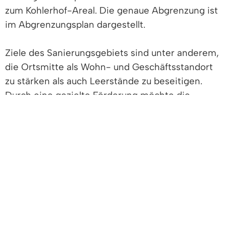
zum Kohlerhof-Areal. Die genaue Abgrenzung ist
im Abgrenzungsplan dargestellt.
Ziele des Sanierungsgebiets sind unter anderem,
die Ortsmitte als Wohn- und Geschäftsstandort
zu stärken als auch Leerstände zu beseitigen.
Durch eine gezielte Förderung möchte die
Gemeinde dabei auch private Bauherren
ermutigen, Gebäude beispielsweise unter
Berücksichtigung energetischer Erneuerungen
umfänglich zu sanieren als auch leerstehende
Scheunen und Nebengebäude zu Wohnraum
auszubauen.
Bei Interesse oder Fragen nehmen Sie gerne
Kontakt mit unserem Bauamt auf: