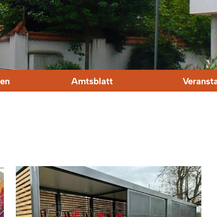
en
Amtsblatt
Veranst