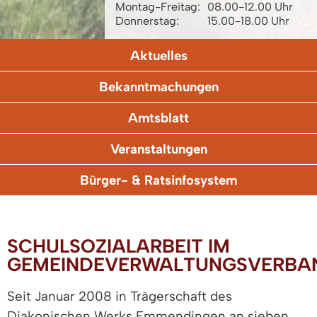
Montag-Freitag:
08.00-12.00 Uhr
Donnerstag:
15.00-18.00 Uhr
Aktuelles
Bekanntmachungen
Amtsblatt
Veranstaltungen
Bürger- & Ratsinfosystem
SCHULSOZIALARBEIT IM
GEMEINDEVERWALTUNGSVERBA
Seit Januar 2008 in Trägerschaft des
Diakonischen Werks Emmendingen an sieben