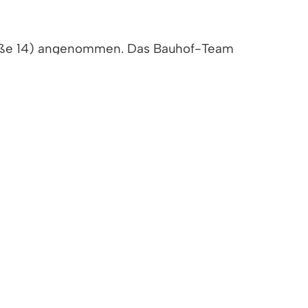
raße 14) angenommen. Das Bauhof-Team
6 / 611 1792.
 im Bürgerbüro im Denzlinger Rathaus und
.
. Das Denlzinger Amtsblatt erscheint in
in Denzlingen vorhandenen
nlineservice angebunden, so dass Sie auch