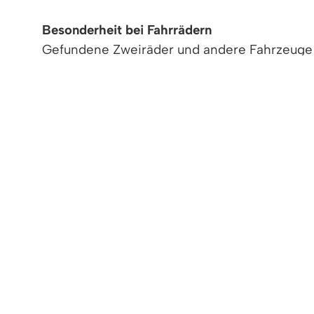
Besonderheit bei Fahrrädern
Gefundene Zweiräder und andere Fahrzeuge
erreichen Sie von Montag bis Freitag zwisch
Hinweis:
Abgeschlossene
Fahrräder gelten re
Sie haben etwas verloren?
Um nach Ihrem Eigentum zu suchen, haben S
Fragen Sie persönlich oder telefonisch 
erreichen uns unter der Telefonnummer 
Lesen Sie im Amtsblatt nach. Dort wer
der Wochenzeitung Von Haus zu Haus, j
Nutzen Sie unsere praktische
Online-Su
Fundgegenstände angezeigt. Deutschla
Gemeinden im Umkreis von bis zu 100 k