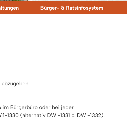
altungen
Bürger- & Ratsinfosystem
d abzugeben.
 im Bürgerbüro oder bei jeder
611-1330 (alternativ DW -1331 o. DW -1332).