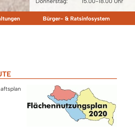
Donnerstag:
15.00-18.00 Uhr
altungen
Bürger- & Ratsinfosystem
UTE
aftsplan