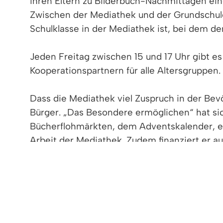
ihren Eltern zu Bilderbuch-Nachmittagen ein
Zwischen der Mediathek und der Grundschule
Schulklasse in der Mediathek ist, bei dem d
Jeden Freitag zwischen 15 und 17 Uhr gibt 
Kooperationspartnern für alle Altersgruppen.
Dass die Mediathek viel Zuspruch in der Bev
Bürger. „Das Besondere ermöglichen“ hat sic
Bücherflohmärkten, dem Adventskalender, e
Arbeit der Mediathek. Zudem finanziert er a
Kinder und Jugendliche erhalten einen koste
Erwachsener bezahlt, alle weiteren Mitgliede
Mediathek Denzlingen
Hauptstr. 134