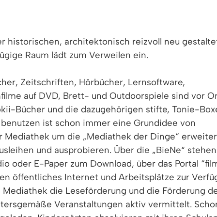
r historischen, architektonisch reizvoll neu gestalt
ügige Raum lädt zum Verweilen ein.
er, Zeitschriften, Hörbücher, Lernsoftware,
filme auf DVD, Brett- und Outdoorspiele sind vor O
ookii-Bücher und die dazugehörigen stifte, Tonie-Bo
 benutzen ist schon immer eine Grundidee von
r Mediathek um die „Mediathek der Dinge“ erweitert
usleihen und ausprobieren. Über die „BieNe“ stehen
udio oder E-Paper zum Download, über das Portal “fi
n öffentliches Internet und Arbeitsplätze zur Verfü
die Mediathek die Leseförderung und die Förderung 
ersgemäße Veranstaltungen aktiv vermittelt. Schon 