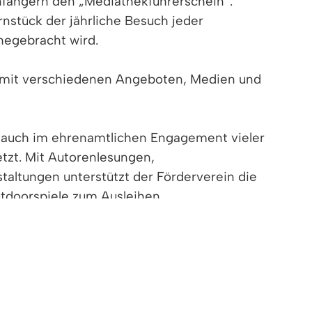
anfängern den „Mediathekführerschein“.
nstück der jährliche Besuch jeder
hegebracht wird.
mm mit verschiedenen Angeboten, Medien und
ng auch im ehrenamtlichen Engagement vieler
tzt. Mit Autorenlesungen,
ltungen unterstützt der Förderverein die
utdoorspiele zum Ausleihen.
sgebühr pro Haushalt, d.h. nur ein