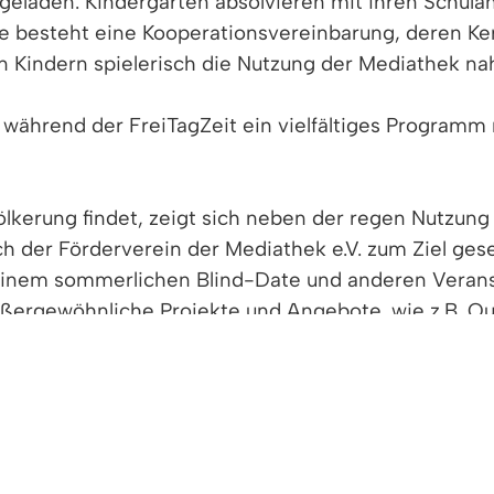
geladen. Kindergärten absolvieren mit ihren Schul
 besteht eine Kooperationsvereinbarung, deren Ker
en Kindern spielerisch die Nutzung der Mediathek na
es während der FreiTagZeit ein vielfältiges Progra
ölkerung findet, zeigt sich neben der regen Nutzu
h der Förderverein der Mediathek e.V. zum Ziel gese
inem sommerlichen Blind-Date und anderen Veransta
ußergewöhnliche Projekte und Angebote, wie z.B. O
nlosen Leseausweis. Erwachsene zahlen 15.- € Jahre
r des Haushalts entleihen kostenlos.