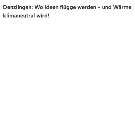
Denzlingen: Wo Ideen flügge werden - und Wärme
klimaneutral wird!
Alles zur kommunalen Wärmeplanung
RADVERKEHRSKONZEPT