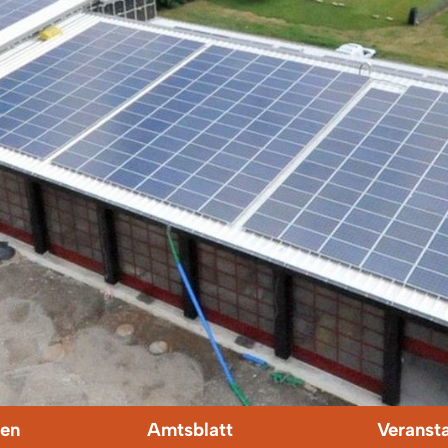
en
Amtsblatt
Veranst