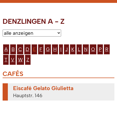
DENZLINGEN A - Z
A
B
C
D
E
F
G
H
I
J
K
L
N
O
P
R
T
V
W
Z
CAFÉS
Eiscafé Gelato Giulietta
Hauptstr. 146
RESTAURANTS