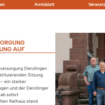
en
Amtsblatt
Veranst
RSORGUNG
RUNG AUF
ieversorgung Denzlingen
tituierenden Sitzung
– ein starker
gen und der Denzlinger
ab sofort
lten Rathaus stand