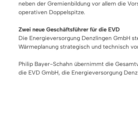
neben der Gremienbildung vor allem die Vor
operativen Doppelspitze.
Zwei neue Geschäftsführer für die EVD
Die Energieversorgung Denzlingen GmbH stel
Wärmeplanung strategisch und technisch vo
Philip Bayer-Schahn übernimmt die Gesamtver
die EVD GmbH, die Energieversorgung Denzl
Markus Nübling wurde von der DEnG als tech
KG bestellt.
Leuchtturmprojekt Nahwärmenetz: Kooperatio
Mit der Konstituierung geht das zentrale Gro
Nahwärmenetzes. Das Projekt, das im Rahm