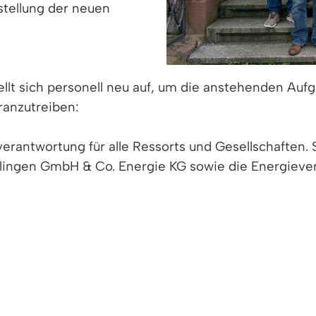
stellung der neuen
lt sich personell neu auf, um die anstehenden Auf
ranzutreiben:
antwortung für alle Ressorts und Gesellschaften. S
ingen GmbH & Co. Energie KG sowie die Energieve
nischer Geschäftsführer für das Ressort der Energ
n für echte Bürger-Energie
ßprojekt der Gesellschaft in die nächste Phase: der
en des Engagements der Gemeinde bereits mit de