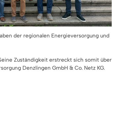
gaben der regionalen Energieversorgung und
eine Zuständigkeit erstreckt sich somit über
rsorgung Denzlingen GmbH & Co. Netz KG.
ieversorgung Denzlingen GmbH & Co. Energie
 Aufbau und Betrieb des Denzlinger
m renommierten KfW Award Leben in der