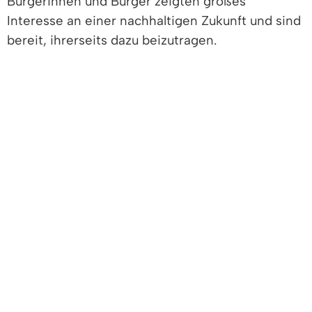
Bürgerinnen und Bürger zeigten großes
Interesse an einer nachhaltigen Zukunft und sind
bereit, ihrerseits dazu beizutragen.
Die Umfrageergebnisse zeigten auf, dass viele
Einwohnerinnen und Einwohner bereits auf
umweltfreundliche Verkehrsmittel setzen.
Dennoch wird aus den Ergebnissen deutlich, dass
es trotz bestehender Mobilitätsangebote
Herausforderungen gibt, den öffentlichen
Nahverkehr attraktiver zu gestalten. Zugleich
besteht großes Potenzial zur Stärkung des Rad-
und Fußverkehrs sowie des E-Carsharings.
Bei der Wärmeplanung scheint Denzlingen auf
einem guten Kurs. Rund 30% der