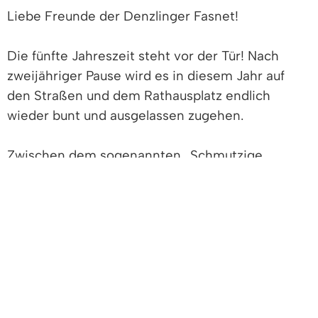
Liebe Freunde der Denzlinger Fasnet!
Die fünfte Jahreszeit steht vor der Tür! Nach
zweijähriger Pause wird es in diesem Jahr auf
den Straßen und dem Rathausplatz endlich
wieder bunt und ausgelassen zugehen.
Zwischen dem sogenannten „Schmutzige
Dunschtig“ (Donnerstag vor Rosenmontag) und
dem „Fasnetzischdig“ (Fasnachtsdienstag)
herrschen hier die Narren. Das hat in unserer
Gemeinde schon lange Tradition: die Zunft der
Welschkorngeister blickt auf stolze 50(+1) Jahre
Schabernack zurück. Anlässlich des 50.
Zunftgeburtstags können Sie im Rathausfoyer
während der regulären Öffnungszeiten die