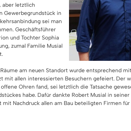
aber letztlich
en Gewerbegrundstück in
rkehrsanbindung sei man
ommen. Geschäftsführer
rion und Tochter Sophia
ung, zumal Familie Musial
t.
Räume am neuen Standort wurde entsprechend mit a
 mit allen interessierten Besuchern gefeiert. Der w
offene Ohren fand, sei letztlich die Tatsache gewese
stückes habe. Dafür dankte Robert Musial in seiner
t mit Nachdruck allen am Bau beteiligten Firmen für 
nzlingen für die Übereignung des Grundstücks, na