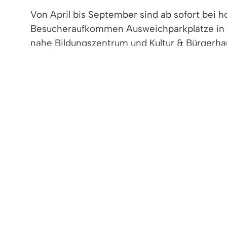
Von April bis September sind ab sofort bei 
Besucheraufkommen Ausweichparkplätze in d
nahe Bildungszentrum und Kultur & Bürgerha
neue Straßenbeschilderung leitet Parkplatzs
Weg dorthin. Für den anschließenden kurzen
MACH‘ BLAU.
Marcus Kleint, Betriebsleiter im Schwimmbad
anreisen, können nun Personen und Gepäck b
Abholzone in der Berliner Straße (Höhe Haus
Die ausgewiesene Haltezone besteht von Apri
Schwimmbadbesuch abholen lassen, können 
Bild: Stefan Schill (links) und Matthias Nü
mit Bänkle für Wartende. Foto: Katharina S