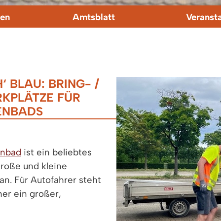
en
Amtsblatt
Veranst
BLAU: BRING- /
KPLÄTZE FÜR
IENBADS
enbad
ist ein beliebtes
große und kleine
n. Für Autofahrer steht
er ein großer,