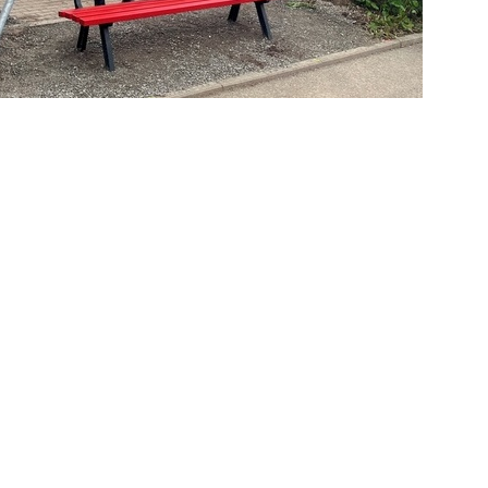
eu aufgestellte Schilder den Weg zum
it vielen Besuchern, die mit dem Auto
ierfür steht ab sofort die neue Bring- und
:30 Uhr. Badegäste, die sich nach dem
änkle“ Platz nehmen.
euen Bring- und Abholzone am MACH‘ BLAU -