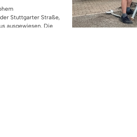
hohem
er Stuttgarter Straße,
us ausgewiesen. Die
uchenden verlässlich den
 Fußmarsch durch den Stadtpark weisen ebenfalls n
, freut sich über die Neuerung: „An heißen Tagen m
eim Schwimmbad abgeliefert und abgeholt werden. H
nummer 62/64, östlich der Bushaltestelle) bereit.“
l bis September, täglich zwischen 8:30 Uhr und 21
entspannt auf dem neu errichteten „MACH‘ BLAU B
bling vom Bauhof errichten die Beschilderung der n
chrader, Gemeinde Denzlingen