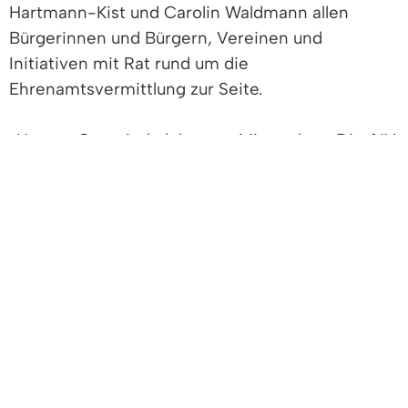
Hartmann-Kist und Carolin Waldmann allen
Bürgerinnen und Bürgern, Vereinen und
Initiativen mit Rat rund um die
Ehrenamtsvermittlung zur Seite.
„Unsere Gemeinde lebt vom Mitmachen. Die AIV
ist dabei ein Angebot, um das großartige
Engagement in Denzlingen zu bündeln und
gezielt zu fördern“, betont Bürgermeister Fabian
Nitz. „Wir laden alle Bürgerinnen und Bürger
herzlich ein, die Angebote der AIV zu nutzen –
sei es, um eine eigene Projektidee einzubringen
oder um zu erfahren, wo aktuell Unterstützung
gebraucht wird.“
Die AIV versteht sich als Brückenbauerin und