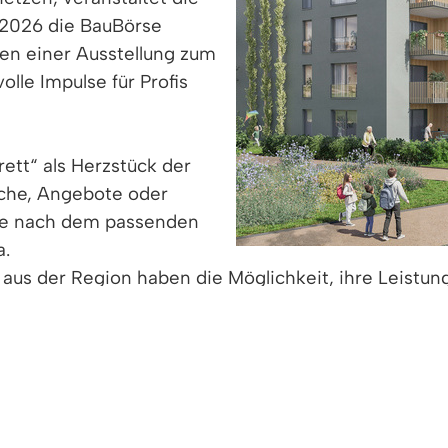
i 2026 die BauBörse
en einer Ausstellung zum
lle Impulse für Profis
ett“ als Herzstück der
che, Angebote oder
che nach dem passenden
a.
 aus der Region haben die Möglichkeit, ihre Leistun
raggebern in Kontakt zu treten.
neuen Quartiers einzutauchen, lädt die Gemeindeve
2026, 18:00 Uhr