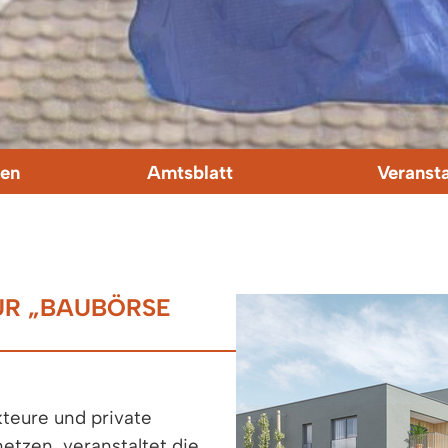
en
Amtsblatt
Veranst
UR „BAUBÖRSE
teure und private
etzen, veranstaltet die