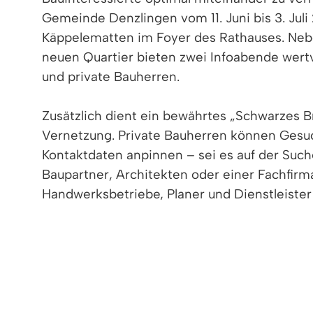
Gemeinde Denzlingen vom 11. Juni bis 3. Jul
Käppelematten im Foyer des Rathauses. Neb
neuen Quartier bieten zwei Infoabende wertvo
und private Bauherren.
Zusätzlich dient ein bewährtes „Schwarzes Br
Vernetzung. Private Bauherren können Gesu
Kontaktdaten anpinnen – sei es auf der Su
Baupartner, Architekten oder einer Fachfirm
Handwerksbetriebe, Planer und Dienstleister
auszuhängen, um direkt mit potenziellen Auft
Um tiefer in die spezifischen Facetten des 
Infoabenden ein:
1. BAUEN FÜR BAUTRÄGER: Mittwoch, 17.06.