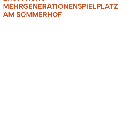
MEHRGENERATIONENSPIELPLATZ
AM SOMMERHOF
10.09.2019
Am Donnerstag, 11.07.2019, wurde der
Mehrgenerationenspielplatz am Sommerhof
nach 7-monatiger Bauzeit feierlich eröffnet. Der
Spielplatz lädt durch seine vielfältigen
Attraktionen sowohl Kleinkinder als auch
Jugendliche und Erwachsene zum Spielen und
Verweilen ein. Insbesondere das analog zum
„Offenen Bücherregal“ errichtete „Offene
Spieleregal“ sowie das große Outdoor-
Schachspielfeld fallen ins Auge. Letzteres wurde
durch Bürgermeister Markus Hollemann nach
dessen Ansprache mit einer Partie Schnellschach