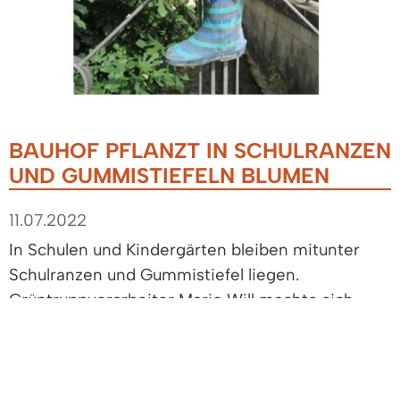
BAUHOF PFLANZT IN SCHULRANZEN
UND GUMMISTIEFELN BLUMEN
11.07.2022
In Schulen und Kindergärten bleiben mitunter
Schulranzen und Gummistiefel liegen.
Grüntruppvorarbeiter Mario Will machte sich
dieses Wissen zu nutzen.
Er organisierte sich einige dieser ausrangierten
Schulranzen und Gummistiefel, um diesen ein
neues „Leben“ einzuhauchen. Eltern und Kinder