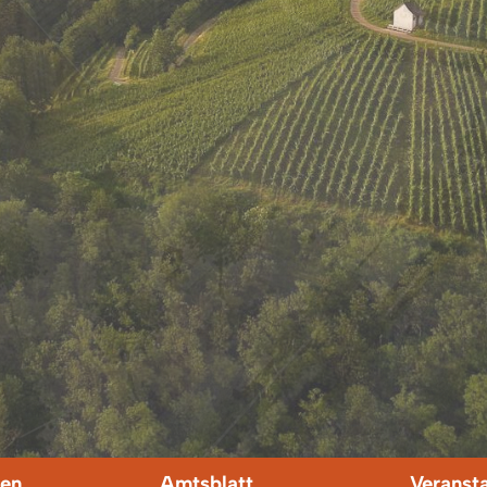
en
Amtsblatt
Veranst