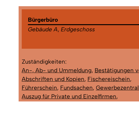
Bürgerbüro
Gebäude A
,
Erdgeschoss
Zuständigkeiten:
An-, Ab- und Ummeldung
,
Bestätigungen 
Abschriften und Kopien
,
Fischereischein
,
Führerschein
,
Fundsachen
,
Gewerbezentral
Auszug für Private und Einzelfirmen
,
Haushaltsbescheinigung
,
Lebensbescheini
Meldebescheinigung
,
Melderegisterauskunf
Müllantrag (Graue Tonne)
,
Personalausweis
,
Polizeiliches Führungszeugnis
,
Reisepass
,
S