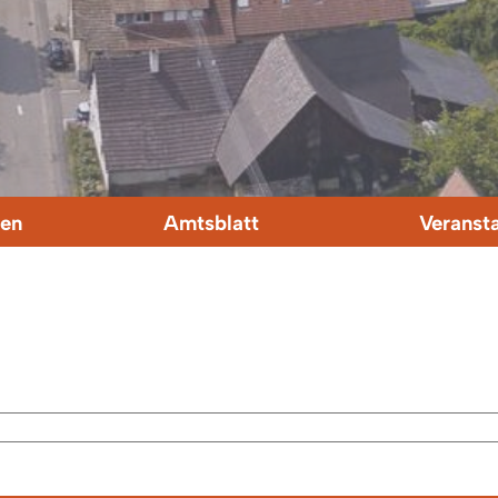
en
Amtsblatt
Veranst