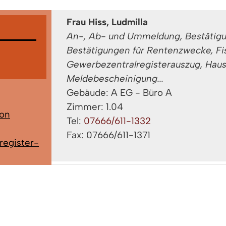
Frau Hiss, Ludmilla
An-, Ab- und Ummeldung, Bestätigu
Bestätigungen für Rentenzwecke, Fi
Gewerbezentralregisterauszug, Hau
Meldebescheinigung...
Gebäude: A EG - Büro A
Zimmer: 1.04
von
Tel:
07666/611-1332
Fax: 07666/611-1371
register-
gung
,
Frau Sillmann, Gabriele
t
,
An-, Ab- und Ummeldung, Bestätigu
Bestätigungen für Rentenzwecke, Fi
teuer-
Gewerbezentralregisterauszug, Hau