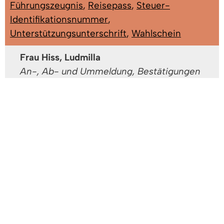
Führungszeugnis
,
Reisepass
,
Steuer-
Identifikationsnummer
,
Unterstützungsunterschrift
,
Wahlschein
Frau Hiss, Ludmilla
An-, Ab- und Ummeldung, Bestätigungen
von Abschriften von Kopien, Bestätigungen
für Rentenzwecke, Fischereischein,
Führerschein, Fundsachen,
Gewerbezentralregisterauszug,
Haushaltsbescheinigung, Lebens- und
Meldebescheinigung...
Gebäude: A EG - Büro A
Zimmer: 1.04
Tel:
07666/611-1332
Fax: 07666/611-1371