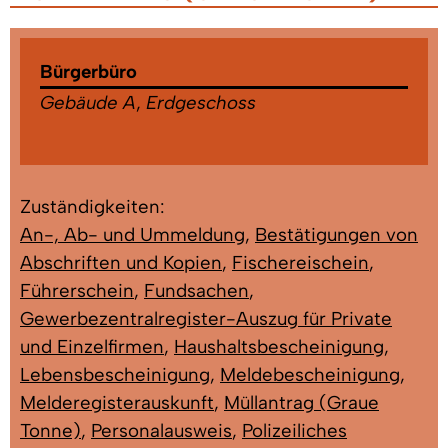
Bürgerbüro
Gebäude A
,
Erdgeschoss
Zuständigkeiten:
An-, Ab- und Ummeldung
,
Bestätigungen von
Abschriften und Kopien
,
Fischereischein
,
Führerschein
,
Fundsachen
,
Gewerbezentralregister-Auszug für Private
und Einzelfirmen
,
Haushaltsbescheinigung
,
Lebensbescheinigung
,
Meldebescheinigung
,
Melderegisterauskunft
,
Müllantrag (Graue
Tonne)
,
Personalausweis
,
Polizeiliches